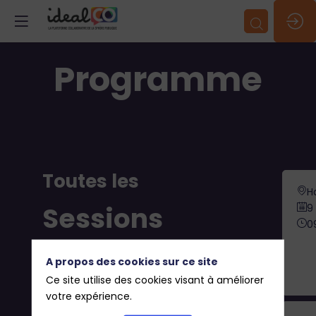
Programme
Toutes les
Ha
Sessions
9
0
Ac
A propos des cookies sur ce site
pa
Ce site utilise des cookies visant à améliorer
votre expérience.