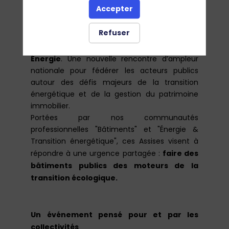
Accepter
E
n 2025, idealCO vous donne rendez-vous
dans les locaux de la Banque des Territoires
Refuser
res
1
Assises
pour un événement inédit
: les
Nationales des Bâtiments Publics &
Énergie
. Une nouvelle rencontre d’ampleur
nationale pour fédérer les acteurs publics
autour des défis majeurs de la transition
énergétique et de la gestion du patrimoine
immobilier.
Portées par nos communautés
professionnelles "Bâtiments" et "Énergie &
Transition énergétique", ces Assises visent à
faire des
répondre à une urgence partagée :
bâtiments publics des moteurs de la
transition écologique.
Un événement pensé pour et par les
collectivités